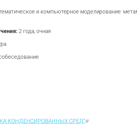
ематическое и компьютерное моделирование: метам
чения:
2 года, очная
ура
собеседование
лка)
ИКА КОНДЕНСИРОВАННЫХ СРЕД"
(внешняя ссылка)