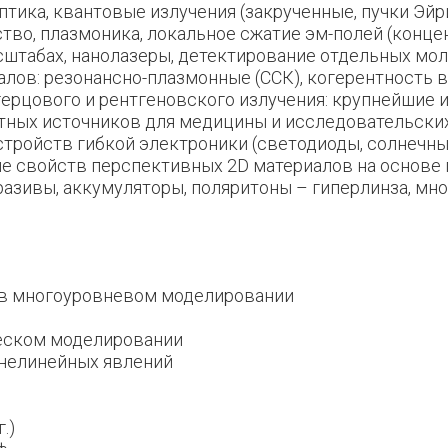
птика, квантовые излучения (закрученные, пучки Эйр
ство, плазмоника, локальное сжатие эм-полей (конц
сштабах, нанолазеры, детектирование отдельных мо
алов: резонансно-плазмонные (ССК), когерентность 
агерцового и рентгеновского излучения: крупнейшие
тных источников для медицины и исследовательски
стройств гибкой электроники (светодиоды, солнечны
 свойств перспективных 2D материалов на основе гр
абразивы, аккумуляторы, поляритоны – гиперлинза, 
 в многоуровневом моделировании
ческом моделировании
 нелинейных явлений
.)