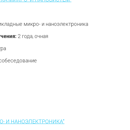
кладные микро- и наноэлектроника
чения:
2 года, очная
ура
собеседование
лка)
РО- И НАНОЭЛЕКТРОНИКА"