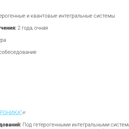
ерогенные и квантовые интегральные системы
чения:
2 года, очная
ура
собеседование
лка)
ТРОНИКА"
(внешняя ссылка)
дований:
Под гетерогенными интегральными систем