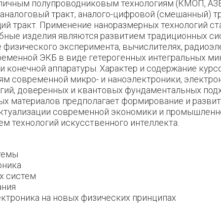
ичным полупроводниковым технологиям (КМОП, А3В5,
 аналоговый тракт, аналого-цифровой (смешанный) т
й тракт. Применение наноразмерных технологий ста
обные изделия являются развитием традиционных сис
 физического эксперимента, вычислителях, радиоэл
ременной ЭКБ в виде гетерогенных интегральных м
и конечной аппаратуры. Характер и содержание кур
м современной микро- и наноэлектроники, электрон
огий, доверенных и квантовых фундаментальных под
ых материалов предполагает формирование и разви
ктуализации современной экономики и промышленн
ем технологий искусственного интеллекта.
темы
оника
х систем
ания
ектроника на новых физических принципах