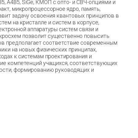
 А4В5, SiGe, КМОП с опто- и СВЧ-опциями и
ракт, микропроцессорное ядро, память,
вит задачу освоения квантовых принципов в
тем на кристалле и систем в корпусе,
ектронной аппаратуры систем связи и
икросхем позволит существенно повысить
сов предполагает соответствие современным
ики на новых физических принципах,
ходах к системам проектирования и
тие компетенций учащихся, соответствующих
ости, формированию руководящих и