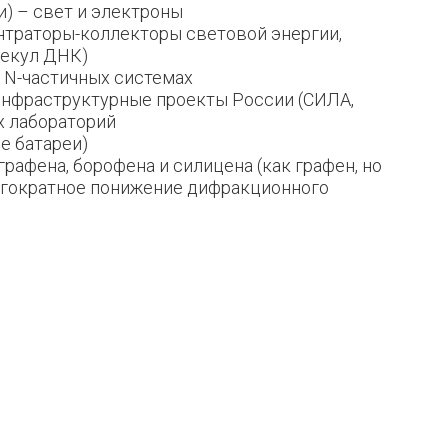
и) – свет и электроны
ентраторы-коллекторы световой энергии,
лекул ДНК)
в N-частичных системах
 инфраструктурные проекты России (СИЛА,
х лабораторий
е батареи)
афена, борофена и силицена (как графен, но
многократное понижение дифракционного