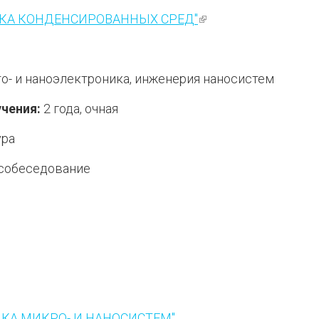
ИКА КОНДЕНСИРОВАННЫХ СРЕД"
(внешняя ссылка)
о- и наноэлектроника, инженерия наносистем
чения:
2 года, очная
ура
собеседование
лка)
ИКА МИКРО- И НАНОСИСТЕМ"