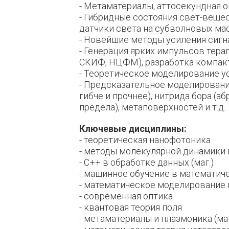
- Метаматериалы, аттосекундная о
- Гибридные состояния свет-веще
датчики света на субволновых ма
- Новейшие методы усиления сигн
- Генерация ярких импульсов тер
СКИФ, НЦФМ), разработка компак
- Теоретическое моделирование у
- Предсказательное моделирование
гибче и прочнее), нитрида бора (
предела), метаповерхностей и т.д.
Ключевые дисциплины:
- теоретическая нанофотоника
- методы молекулярной динамики
- С++ в обработке данных (маг.)
- машинное обучение в математи
- математическое моделирование
- современная оптика
- квантовая теория поля
- метаматериалы и плазмоника (маг