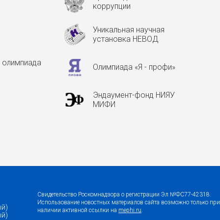
коррупции
Уникальная научная
установка НЕВОД
 олимпиада
Олимпиада «Я - профи»
Эндаумент-фонд НИЯУ
МИФИ
Свидетельство Роскомнадзора о регистрации Эл №ФС77-42318.
Использование новостных материалов сайта возможно только при
ый)
наличии активной ссылки на
mephi.ru
.
ый)