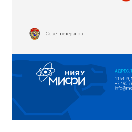
Совет ветеранов
АДРЕС, 
115409, 
+7 495 7
info@mep